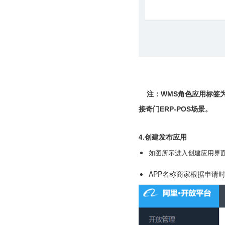
注：
WMS角色
应用标签为
接奇门ERP-POS场景
。
4.创建
发布应用
如图所示进入创建应用界面，
APP名称商家根据申请