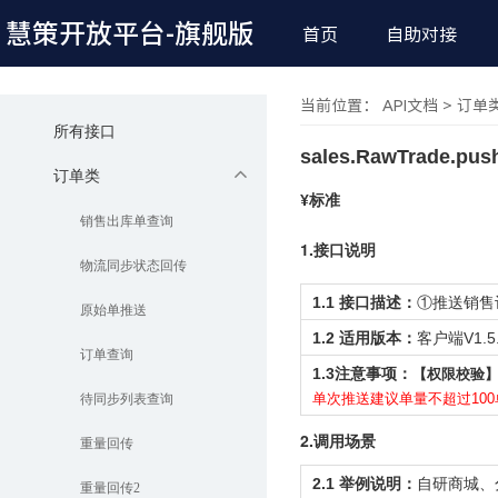
慧策开放平台
-旗舰版
首页
自助对接
当前位置： API文档 > 订单
所有接口
sales.RawTrade.pu
订单类
¥标准
销售出库单查询
1.接口说明
物流同步状态回传
1.1 接口描述：
①
推送销售
原始单推送
1.2 适用版本：
客户端V1.5
订单查询
1.3注意事项：
【权限校验
单次推送建议单量不超过10
待同步列表查询
2.调用场景
重量回传
2.1 举例说明：
自研商城、
重量回传2