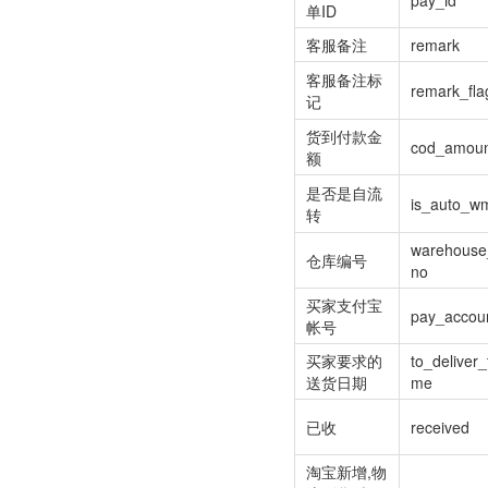
pay_id
单ID
客服备注
remark
客服备注标
remark_fla
记
货到付款金
cod_amou
额
是否是自流
is_auto_w
转
warehouse
仓库编号
no
买家支付宝
pay_accou
帐号
买家要求的
to_deliver_
送货日期
me
已收
received
淘宝新增,物