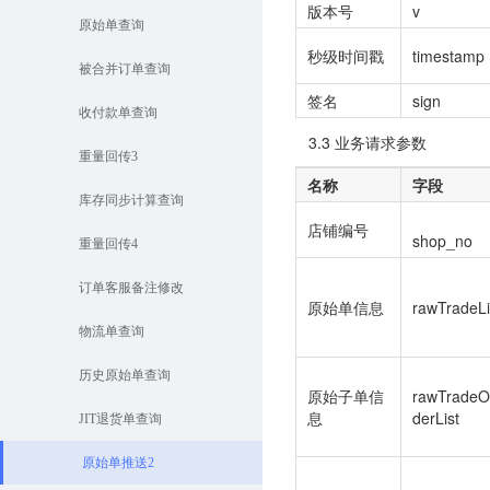
版本号
v
原始单查询
秒级时间戳
timestamp
被合并订单查询
签名
sign
收付款单查询
3.3 业务请求参数
重量回传3
名称
字段
库存同步计算查询
店铺编号
shop_no
重量回传4
订单客服备注修改
原始单信息
rawTradeLi
物流单查询
历史原始单查询
原始子单信
rawTradeO
息
derList
JIT退货单查询
原始单推送2