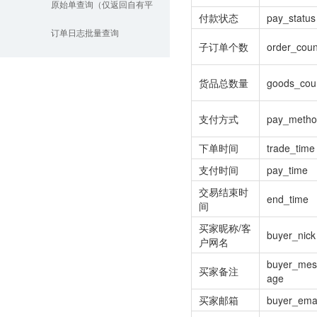
平台、线下平台订单）
原始单查询（仅返回自有平
付款状态
pay_status
台、线下平台订单）
订单日志批量查询
子订单个数
order_coun
货品总数量
goods_cou
支付方式
pay_meth
下单时间
trade_time
支付时间
pay_time
交易结束时
end_time
间
买家昵称/客
buyer_nick
户网名
buyer_mes
买家备注
age
买家邮箱
buyer_emai