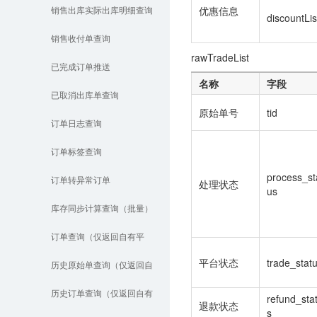
优惠信息
销售出库实际出库明细查询
discountLis
销售收付单查询
rawTradeList
已完成订单推送
名称
字段
已取消出库单查询
原始单号
tid
订单日志查询
订单标签查询
process_st
订单转异常订单
处理状态
us
库存同步计算查询（批量）
订单查询（仅返回自有平
平台状态
trade_stat
台、线下平台订单信息）
历史原始单查询（仅返回自
有平台、线下平台订单）
历史订单查询（仅返回自有
refund_sta
退款状态
s