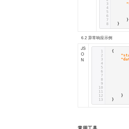
3
"
4
5
6
7
}
8
}
6.2 异常响应示例
JS
1
{
O
2
"st
N
3
"da
4
5
6
7
8
9
10
11
12
}
13
}
常用工具