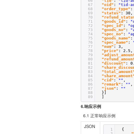
66
"tid"
:
"tid-a
67
"oid"
:
"tid-a
68
"order_type"
:
69
"status"
: 30,
70
"refund_statu
71
"goods_id"
:
"
72
"spec_id"
:
"o
73
"goods_no"
:
"
74
"spec_no"
:
"a
75
"goods_name"
76
"spec_name"
:
77
"num"
: 3,
78
"price"
: 2.5,
79
"adjust_amoun
80
"refund_amoun
81
"discount"
: 0
82
"share_discou
83
"total_amount
84
"share_amount
85
"cid"
:
""
,
86
"remark"
:
""
,
87
"json"
:
""
88
}]
89
]
6.响应示
例
6.1 正常响应示例
JSON
1
{
2
"