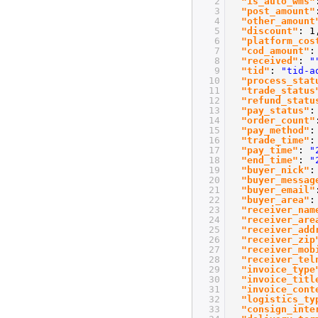
2
"is_auto_wms"
3
"post_amount"
4
"other_amount
5
"discount"
: 1
6
"platform_cos
7
"cod_amount"
8
"received"
:
"
9
"tid"
:
"tid-a
10
"process_stat
11
"trade_status
12
"refund_statu
13
"pay_status"
:
14
"order_count"
15
"pay_method"
:
16
"trade_time"
17
"pay_time"
:
"
18
"end_time"
:
"
19
"buyer_nick"
20
"buyer_messag
21
"buyer_email"
22
"buyer_area"
23
"receiver_nam
24
"receiver_are
25
"receiver_add
26
"receiver_zip
27
"receiver_mob
28
"receiver_tel
29
"invoice_type
30
"invoice_titl
31
"invoice_cont
32
"logistics_ty
33
"consign_inte