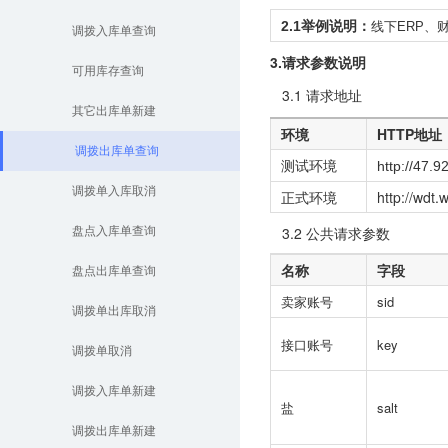
2.1
举例说明：
线下
ERP
、
调拨入库单查询
3.请求参数说明
可用库存查询
3.1 请求地址
其它出库单新建
环境
HTTP地址
调拨出库单查询
测试环境
http://47.
调拨单入库取消
正式环境
http://wdt
3.2 公共请求参数
盘点入库单查询
名称
字段
盘点出库单查询
卖家账号
sid
调拨单出库取消
接口账号
key
调拨单取消
调拨入库单新建
盐
salt
调拨出库单新建