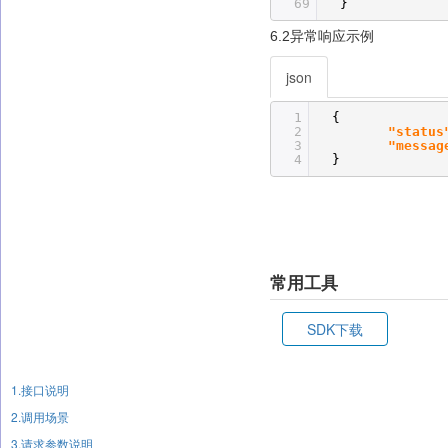
69
}
6.2异常响应示例
json
1
{
2
"status
3
"messag
4
}
常用工具
SDK下载
1.接口说明
2.调用场景
3.请求参数说明