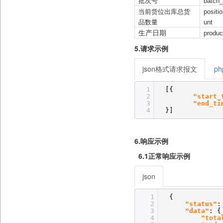
批次号
batch
当前货位出库总货
positi
品数量
unt
生产日期
produc
5.请求示例
json格式请求报文
p
1
[{
2
"start_
3
"end_ti
4
}]
6.响应示例
6.1正常响应示例
json
1
{
2
"status"
:
3
"data"
: {
4
"tota