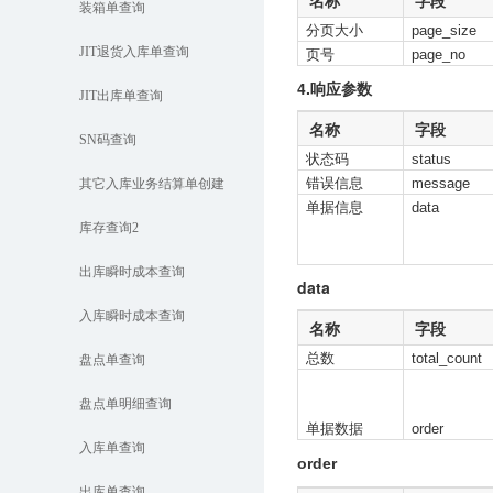
名称
字段
装箱单查询
分页大小
page_size
JIT退货入库单查询
页号
page_no
4.响应参数
JIT出库单查询
名称
字段
SN码查询
状态码
status
错误信息
message
其它入库业务结算单创建
单据信息
data
库存查询2
出库瞬时成本查询
data
入库瞬时成本查询
名称
字段
总数
total_count
盘点单查询
盘点单明细查询
单据数据
order
入库单查询
order
出库单查询