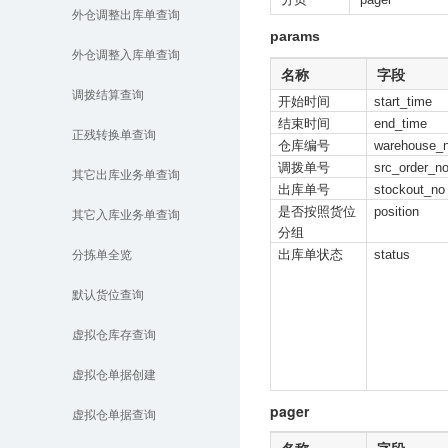
外仓调整出库单查询
params
外仓调整入库单查询
名称
字段
调拨结算查询
开始时间
start_time
结束时间
end_time
正残转换单查询
仓库编号
warehouse_
调拨单号
src_order_n
其它出库业务单查询
出库单号
stockout_no
是否按照货位
position
其它入库业务单查询
分组
出库单状态
status
分拣单全览
默认货位查询
虚拟仓库存查询
虚拟仓单据创建
pager
虚拟仓单据查询