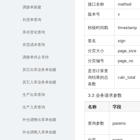
接口名称
method
调拨单新建
版本号
v
补货单查询
秒级时间戳
timestamp
库存变化查询
签名
sign
存货成本查询
分页大小
page_size
调拨单停止等待
分页编号
page_no
其它出库业务单创建
是否计算查
询结果的
总
calc_total
其它入库业务单创建
条数
3.3 业务请求参数
生产出库查询
名称
字段
生产入库查询
外仓调整出库单创建
查询参数
params
外仓调整入库单创建
分页
pager