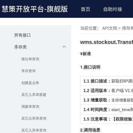
慧策开放平台
-旗舰版
首页
自助对接
当前位置： API文档 > 库存
所有接口
wms.stockout.Transf
库存类
¥标准
移位单查询
1.接口说明
库存查询
1.1 接口描述：
获取ERP
创建盘点单
1.2 适用版本：
客户端
V1.
其它入库单新建
1.3 增量获取：
支持增量获
调拨单查询
1.4 时间跨度：
start_ti
其它出库单查询
1.5 注意事项：
【权限校验
2.调用场景
其它入库单查询