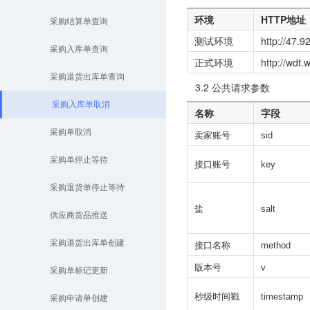
环境
HTTP地址
采购结算单查询
测试环境
http://47.
采购入库单查询
正式环境
http://wdt
采购退货出库单查询
3.2 公共请求参数
采购入库单取消
名称
字段
采购单取消
卖家账号
sid
采购单停止等待
接口账号
key
采购退货单停止等待
盐
salt
供应商货品推送
采购退货出库单创建
接口名称
method
版本号
v
采购单标记更新
秒级时间戳
timestamp
采购申请单创建