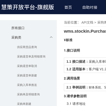
慧策开放平台
-旗舰版
首页
自助对接
当前位置： API文档 > 采购
所有接口
wms.stockin.Purcha
采购类
¥标准
供应商货品查询
1.接口说明
采购退货单及明细查询
1.1 接口描
述：
采购入库单
采购退货单取消
1.2 适用版本：
客户端
V1.2
采购退货单新建
2.调用场景
采购入库单推送
2.1 举例说明：
财务系统、
采购单及明细查询
3.请求参数说明
3.1 请求地址
采购单新建