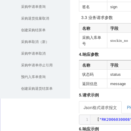
采购申请单查询
签名
sign
3.3 业务请求参数
采购退货批量取消
名称
字段
创建采购结算单
采购入库单
stockin_no
采购单取消（新）
号
4.响应参数
采购申请单取消
名称
字段
采购申请单停止引用
状态码
status
预约入库单查询
返回信息
message
创建采购退货结算单
5.请求示例
Json格式请求报文
P
1
[
"RK2006030008
6.响应示
例