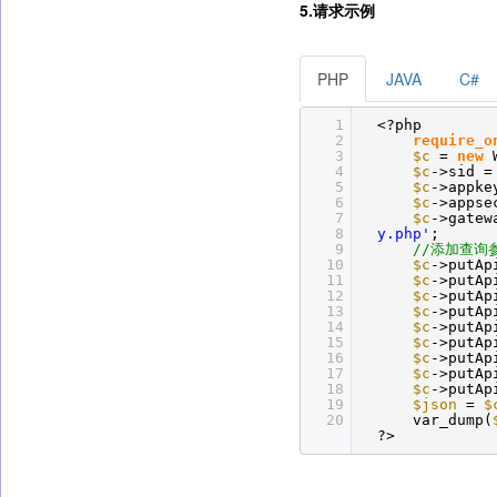
5.请求示例
PHP
JAVA
C#
1
<?php
2
require_o
3
$c
=
new
4
$c
->sid 
5
$c
->appk
6
$c
->appse
7
$c
->gatew
8
y.php'
;
9
//添加查询
10
$c
->putAp
11
$c
->putAp
12
$c
->putAp
13
$c
->putAp
14
$c
->putAp
15
$c
->putAp
16
$c
->putAp
17
$c
->putAp
18
$c
->putAp
19
$json
=
$
20
var_dump(
?>