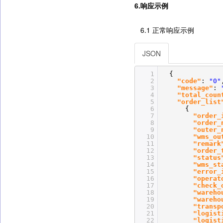
6.响应示例
6.1 正常响应示例
JSON
1
{
2
"code"
:
"0"
3
"message"
:
4
"total_coun
5
"order_list
6
{
7
"order_
8
"order_
9
"outer_
10
"wms_ou
11
"remark
12
"order_
13
"status
14
"wms_st
15
"error_
16
"operat
17
"check_
18
"wareho
19
"wareho
20
"transp
21
"logist
22
"logist