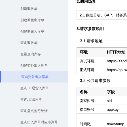
2.调用场景
创建调拨单
数据分析、SAP、财务
2.1
创建调拨出库单
3.请求参数说明
创建调拨入库单
3.1 请求地址
查询调拨单
环境
HTTP地址
全量查询库存
测试环境
https://san
创建委外出入库单
正式环境
https://api
查询委外出入库单
3.2 公共请求参数
查询JIT退货入库单
名称
字段
查询JIT出库单
卖家账号
sid
接口账号
appkey
查询盘点盈亏统计
查询出入库单对应序列号
时间戳
timestamp