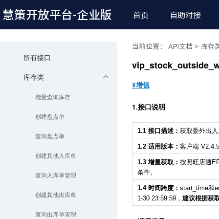
慧策开放平台
-企业版
首页
自助对接
当前位置： API文档 > 库存
所有接口
vip_stock_outsi
库存类
¥增值
增量查询库存
1.接口说明
创建盘点单
1.1 接口描述：
获取委外出入
查询盘点单
1.2 适用版本：
客户端 V2.4
创建其他入库单
1.3 增量获取：
按照旺店通ER
条件。
查询入库单管理
1.4 时间跨度：
start_ti
创建其他出库单
1-30 23:59:59，
建议根据获
查询出库单管理