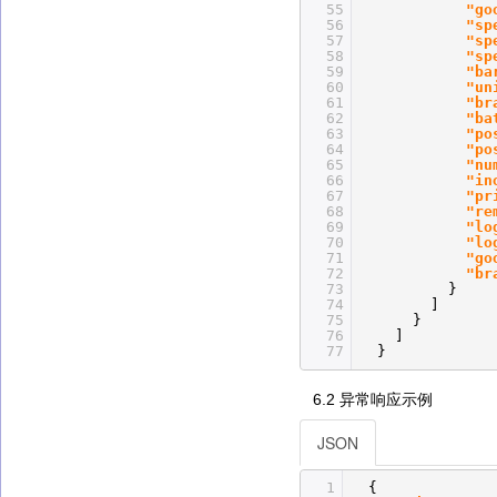
55
"go
56
"sp
57
"sp
58
"sp
59
"ba
60
"un
61
"br
62
"ba
63
"po
64
"po
65
"nu
66
"in
67
"pr
68
"re
69
"lo
70
"lo
71
"go
72
"br
73
}
74
]
75
}
76
]
77
}
6.2 异常响应示例
JSON
1
{