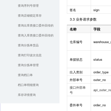
查询序列号管理
签名
sign
查询店铺锁定库存
3.3 业务请求参数
查询出库类接口委外回传的
名称
字段
效期和批次信息
查询入库类接口委外回传的
仓库编号
warehouse_
效期和批次信息
查询分拣单货品
查询打印波次信息
单据状态
status
查询分拣单管理
出入类别
order_type
查询档口单
外部单号
outer_no
档口单明细查询
接口外部单
api_outer_n
号
库存详情查询
委外单号
order_no