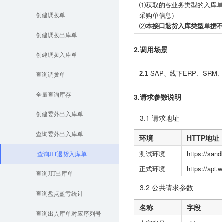
⑴获取的各业务类型的入库
创建调拨单
采购单信息）
⑵
本接口退货入库类型单据
创建调拨出库单
2.调用场景
创建调拨入库单
SAP、线下ERP、SRM
2.1
查询调拨单
全量查询库存
3.请求参数说明
创建委外出入库单
3.1 请求地址
查询委外出入库单
环境
HTTP地址
测试环境
https://san
查询JIT退货入库单
正式环境
https://api
查询JIT出库单
3.2 公共请求参数
查询盘点盈亏统计
名称
字段
查询出入库单对应序列号