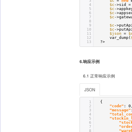
3
$c
=
new
4
$c
->sid 
5
$c
->appk
6
$c
->appse
7
$c
->gatew
8
9
$c
->putAp
10
$c
->putAp
11
$json
=
$
12
var_dump(
13
?>
6.响应示例
6.1 正常响应示例
JSON
1
{
2
"code"
: 0
3
"message"
4
"total_co
5
"stockin_
6
"stoc
7
"orde
8
"ware