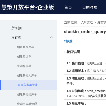
慧策开放平台
-企业版
首页
自助对接
当前位置： API文档 > 库存
所有接口
stockin_order_q
库存类
¥标准
增量查询库存
1.接口说明
创建盘点单
1.1 接口描述：
获取旺店通E
查询盘点单
1.2 适用版本：
客户端 V2.6
创建其他入库单
1.3 增量获取：
按照旺店通ER
条件。
查询入库单管理
1.4 时间跨度：
start_ti
创建其他出库单
1-30 23:59:59，
建议根据获
1.5 注意事项：
查询出库单管理