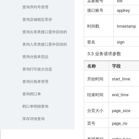
卖家账号
sid
查询序列号管理
接口账号
appkey
查询店铺锁定库存
时间戳
timestamp
查询出库类接口委外回传的
签名
sign
效期和批次信息
查询入库类接口委外回传的
3.3 业务请求参数
效期和批次信息
查询分拣单货品
名称
字段
查询打印波次信息
开始时间
start_time
查询分拣单管理
结束时间
end_time
查询档口单
档口单明细查询
分页大小
page_size
库存详情查询
页号
page_no
单据类别
order_type